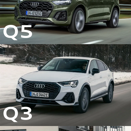
Q5
Q3