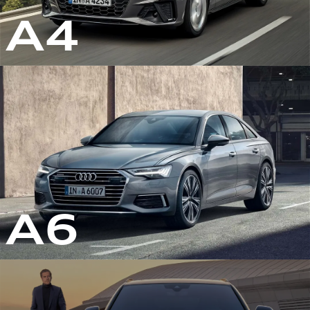
A4
A6